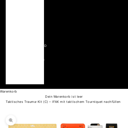
Ukraine (UAH ₴)
Ungarn (HUF Ft)
Vatikanstadt (EUR €)
Vereinigte Arabische
Emirate (AED د.إ)
Vereinigte Staaten (USD
$)
Vereinigtes Königreich
(GBP £)
Vietnam (VND ₫)
Zypern (EUR €)
Warenkorb
Dein Warenkorb ist leer
Taktisches Trauma-Kit (C) – IFAK mit taktischem Tourniquet nachfüllen
Bild vergrößern