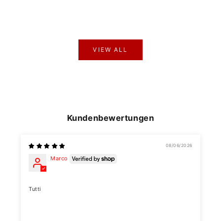
bones, abdomen, and limbs at the same time. A person...
Weiterlesen
VIEW ALL
Kundenbewertungen
08/06/2026
Marco
Tutti