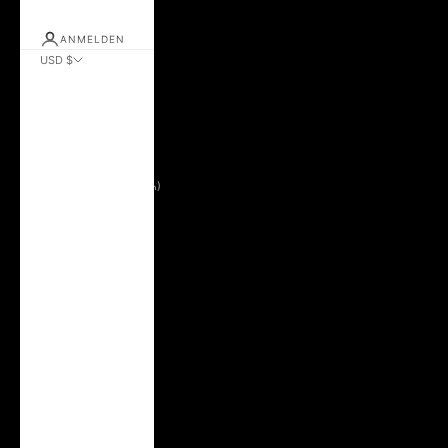
ANMELDEN
USD $
Land
Albanien (ALL L)
Andorra (EUR €)
Argentinien (USD $)
Aserbaidschan (AZN ₼)
Australien (AUD $)
Belarus (USD $)
Belgien (EUR €)
Bolivien (BOB Bs.)
Brasilien (USD $)
Bulgarien (EUR €)
Chile (USD $)
Costa Rica (CRC ₡)