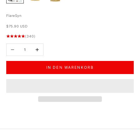
FlareSyn
Angebot
$75.90 USD
(340)
Anzahl verringern
Anzahl erhöhen
IN DEN WARENKORB