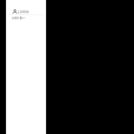
LOGIN
USD $
País
África do Sul
(USD $)
Albânia (ALL L)
Alemanha (EUR €)
Andorra (EUR €)
Arábia Saudita
(SAR ر.س)
Argentina (USD $)
Austrália (AUD $)
Áustria (EUR €)
Azerbaijão (AZN
₼)
Bélgica (EUR €)