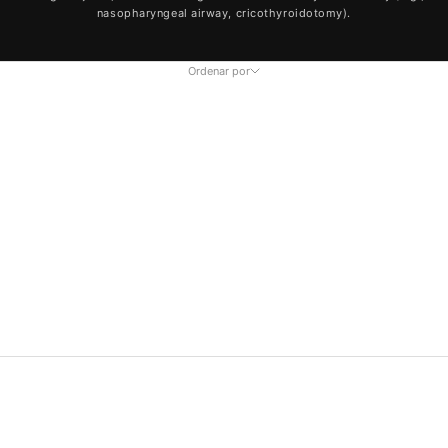
nasopharyngeal airway, cricothyroidotomy).
Ordenar por
Ordenar por
Em destaque
Mais relevantes
Mais vendidos
Ordem alfabética, A–Z
Ordem alfabética, Z–A
Preço, ordem crescente
Preço, ordem decrescente
Data, mais antiga primeiro
Data, mais recente primeiro