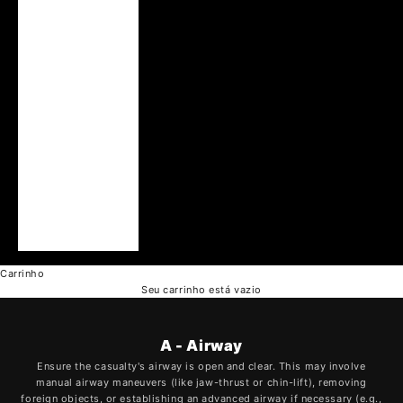
Tailândia (THB ฿)
Taiwan (TWD $)
Tanzânia (TZS Sh)
Tchéquia (CZK
Kč)
Turquia (USD $)
Ucrânia (UAH ₴)
Uganda (UGX
USh)
Vietnã (VND ₫)
Carrinho
Seu carrinho está vazio
A - Airway
Ensure the casualty's airway is open and clear. This may involve
manual airway maneuvers (like jaw-thrust or chin-lift), removing
foreign objects, or establishing an advanced airway if necessary (e.g.,